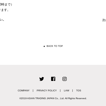
3時まで）
ります。
事へ
次
▲
BACK TO TOP
COMPANY
PRIVACY POLICY
LAW
TOS
©2019 ASIAN TRADING JAPAN Co., Ltd.
All Rights Reserved.