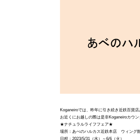
Koganeiroでは、昨年に引き続き近鉄
お近くにお越しの際は是非Koganeiroカ
★ナチュラルライフフェア★
場所：あべのハルカス近鉄本店 ウィング館
日程：2023/5/31（水）～6/6（火）