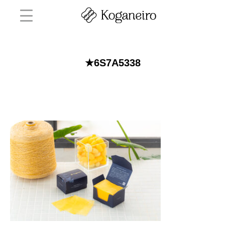
★6S7A5338