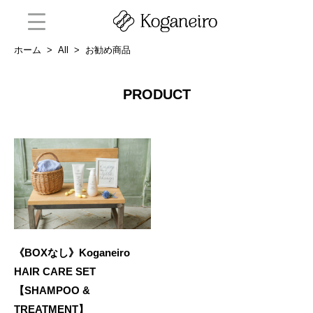
ホーム
>
All
>
お勧め商品
PRODUCT
《BOXなし》Koganeiro
HAIR CARE SET
【SHAMPOO &
TREATMENT】